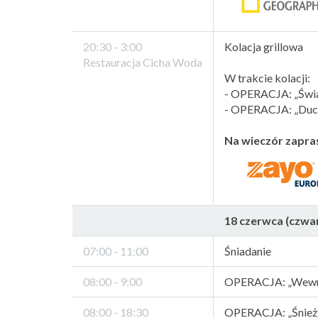
20:30 - 3:00
Kolacja grillowa
Restauracja Cicha Woda
W trakcie kolacji:
- OPERACJA: „Świat
- OPERACJA: „Duch
Na wieczór zapra
18 czerwca (czwart
07:00 - 11:00
Śniadanie
08:00 - 9:00
OPERACJA: „Wewnęt
08:00 - 18:30
OPERACJA: „Śnieżk