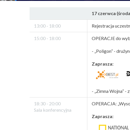
17 czerwca (środa)
13:00 - 18:00
Rejestracja uczest
15:00 - 18:00
OPERACJE do wyb
- „Poligon” - druż
Zaprasza:
- „Zimna Wojna” - 
18:30 - 20:00
OPERACJA: „Wysoki
Sala konferencyjna
Zaprasza: