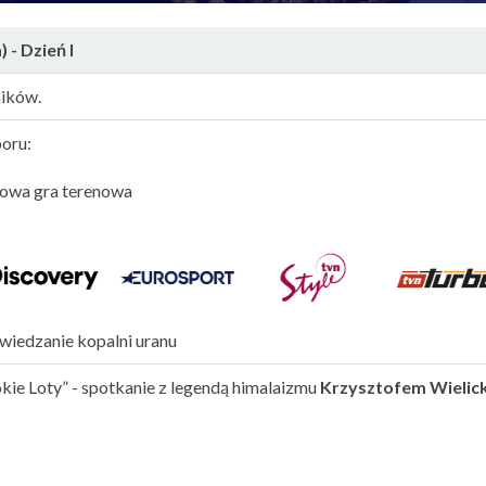
 - Dzień I
ników.
oru:
ynowa gra terenowa
zwiedzanie kopalni uranu
e Loty” - spotkanie z legendą himalaizmu
Krzysztofem Wielic