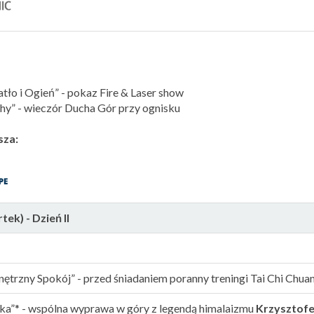
ło i Ogień” - pokaz Fire & Laser show
y” - wieczór Ducha Gór przy ognisku
sza:
ek) - Dzień II
rzny Spokój” - przed śniadaniem poranny treningi Tai Chi Chua
a”* - wspólna wyprawa w góry z legendą himalaizmu
Krzysztofe