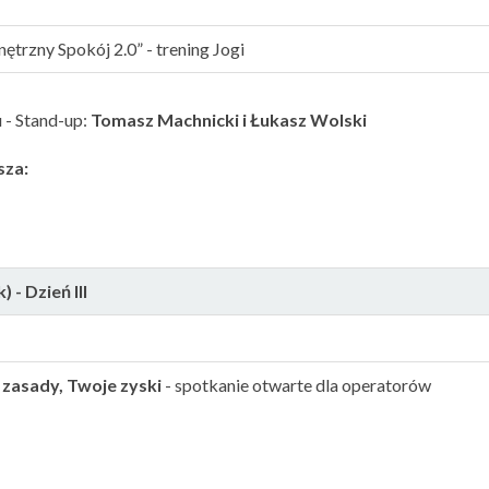
rzny Spokój 2.0” - trening Jogi
 - Stand-up:
Tomasz Machnicki i Łukasz Wolski
sza:
 - Dzień III
 zasady, Twoje zyski
- spotkanie otwarte dla operatorów