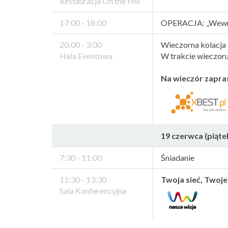
Restauracja On the Hill
17:00 - 18:00
OPERACJA: „Wewnęt
20:00 - 3:00
Wieczorna kolacja
Hala Eventowa
W trakcie wieczoru
Na wieczór zapra
19 czerwca (piątek)
7:30 - 11:00
Śniadanie
11:30 - 13:30
Twoja sieć, Twoje
Sala Konferencyjna