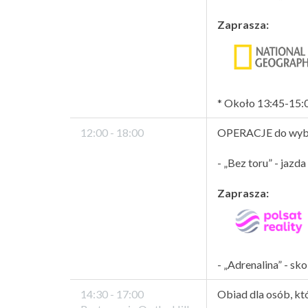
Zaprasza:
* Około 13:45-15:0
12:00 - 18:00
OPERACJE do wyb
- „Bez toru” - jazd
Zaprasza:
- „Adrenalina” - sk
14:30 - 17:00
Obiad dla osób, kt